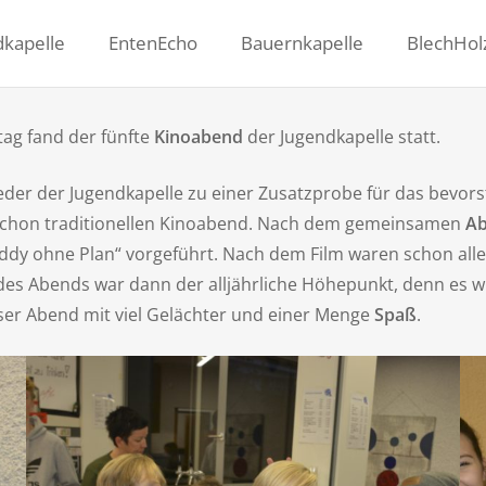
dkapelle
EntenEcho
Bauernkapelle
BlechHol
ag fand der fünfte
Kinoabend
der Jugendkapelle statt.
lieder der Jugendkapelle zu einer Zusatzprobe für das bevo
n schon traditionellen Kinoabend. Nach dem gemeinsamen
Ab
dy ohne Plan“ vorgeführt. Nach dem Film waren schon all
e des Abends war dann der alljährliche Höhepunkt, denn es w
ser Abend mit viel Gelächter und einer Menge
Spaß
.