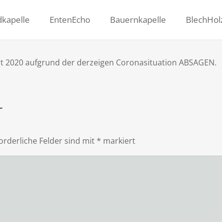
dkapelle
EntenEcho
Bauernkapelle
BlechHol
t 2020 aufgrund der derzeigen Coronasituation ABSAGEN.
r
orderliche Felder sind mit
*
markiert